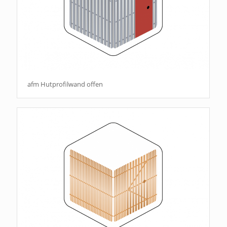
afm Hutprofilwand offen